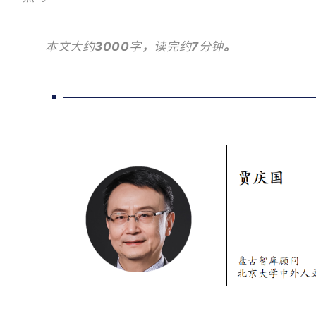
本文大约
3000
字
，
读完约
7
分钟
。